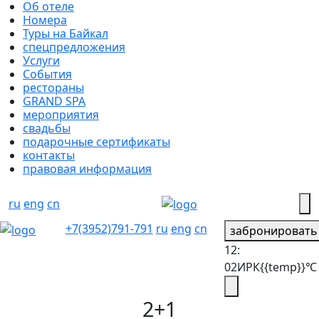
Об отеле
Номера
Туры на Байкал
спецпредложения
Услуги
События
рестораны
GRAND SPA
мероприятия
свадьбы
подарочные сертификаты
контакты
правовая информация
ru
eng
cn
+7(3952)791-791
ru
eng
cn
забронировать
12:
02
ИРК
{{temp}}℃
2+1