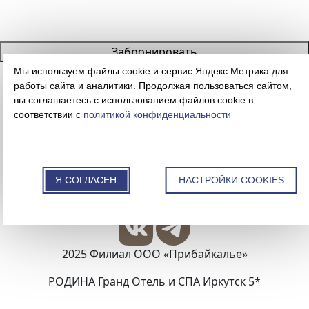
Забронировать
ru
eng
cn
Мы используем файлы cookie и сервис Яндекс Метрика для
Отель
•
Номера
•
бар
•
ресторан
•
конференц-
работы сайта и аналитики. Продолжая пользоваться сайтом,
вы соглашаетесь с использованием файлов cookie в
зал
•
spa
•
события
•
контакты
соответствии с
политикой конфиденциальности
NaN:0212:02
Иркутск, ул. Николая
Гаврилова, стр. 2
Я СОГЛАСЕН
НАСТРОЙКИ COOKIES
+7(3952)791-791
2025 Филиал ООО «Прибайкалье»
РОДИНА Гранд Отель и СПА Иркутск 5*