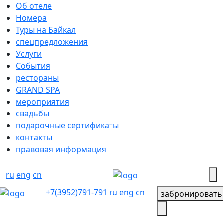
Об отеле
Номера
Туры на Байкал
спецпредложения
Услуги
События
рестораны
GRAND SPA
мероприятия
свадьбы
подарочные сертификаты
контакты
правовая информация
ru
eng
cn
+7(3952)791-791
ru
eng
cn
забронировать