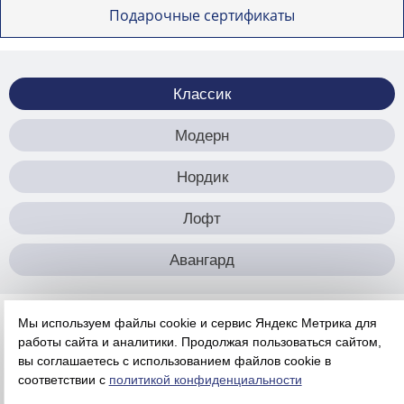
Подарочные сертификаты
Классик
Модерн
Нордик
Лофт
Авангард
Мы используем файлы cookie и сервис Яндекс Метрика для
ru
eng
cn
работы сайта и аналитики. Продолжая пользоваться сайтом,
Отель
•
Номера
•
бар
•
ресторан
•
конференц-
вы соглашаетесь с использованием файлов cookie в
зал
•
spa
•
события
•
контакты
соответствии с
политикой конфиденциальности
NaN:3721:38