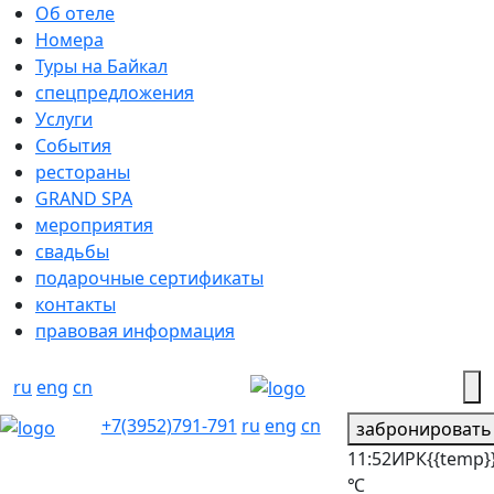
Об отеле
Номера
Туры на Байкал
спецпредложения
Услуги
События
рестораны
GRAND SPA
мероприятия
свадьбы
подарочные сертификаты
контакты
правовая информация
ru
eng
cn
+7(3952)791-791
ru
eng
cn
забронировать
11:52
ИРК
{{temp}
℃