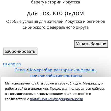
берегу истории Иркутска
для тех, кто рядом
Особые условия для жителей Иркутска и регионов
Сибирского федерального округа
Узнать больше
забронировать
ru
eng
cn
Отель
•
Номера
•
бар
•
ресторан
•
конференц-
зал
•
spa
•
события
•
контакты
В Иркутске
Мы используем файлы cookie и сервис Яндекс Метрика для
11:52
работы сайта и аналитики. Продолжая пользоваться сайтом,
вы соглашаетесь с использованием файлов cookie в
Иркутск, ул. Николая
соответствии с
политикой конфиденциальности
Гаврилова, стр. 2