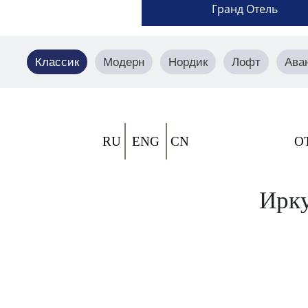
Гранд Отель
Классик
Модерн
Нордик
Лофт
Ава
RU
ENG
CN
О
Ирку