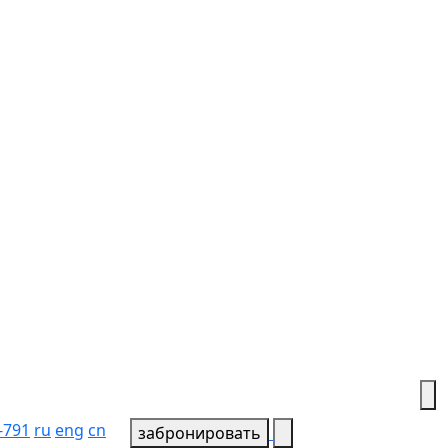
-791
ru
eng
cn
забронировать