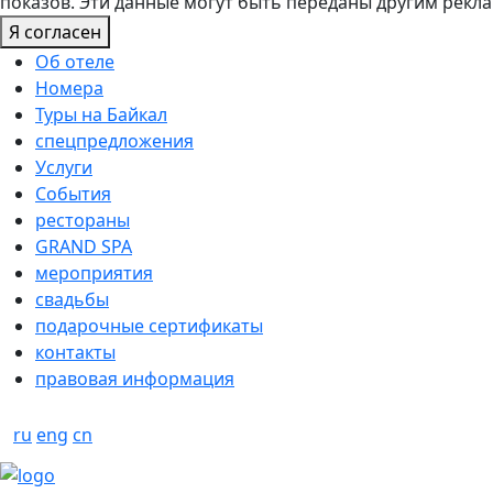
показов. Эти данные могут быть переданы другим рекл
Я согласен
Об отеле
Номера
Туры на Байкал
спецпредложения
Услуги
События
рестораны
GRAND SPA
мероприятия
свадьбы
подарочные сертификаты
контакты
правовая информация
ru
eng
cn