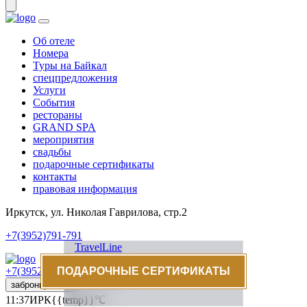
Об отеле
Номера
Туры на Байкал
спецпредложения
Услуги
События
рестораны
GRAND SPA
мероприятия
свадьбы
подарочные сертификаты
контакты
правовая информация
Иркутск, ул. Николая Гаврилова, стр.2
+7(3952)791-791
TravelLine
+7(3952)791-791
ПОДАРОЧНЫЕ СЕРТИФИКАТЫ
ru
eng
cn
забронировать
11:37
ИРК
{{temp}}℃